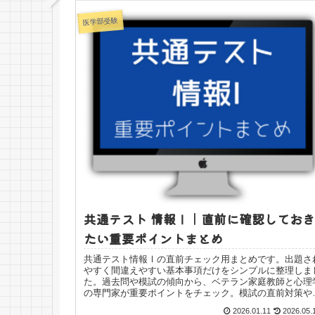
医学部受験
共通テスト 情報Ⅰ｜直前に確認しておき
たい重要ポイントまとめ
共通テスト情報Ⅰの直前チェック用まとめです。出題さ
やすく間違えやすい基本事項だけをシンプルに整理しま
た。過去問や模試の傾向から、ベテラン家庭教師と心理
の専門家が重要ポイントをチェック。模試の直前対策や
報Iの学習入門編としても使えます。
2026.01.11
2026.05.