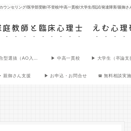
ウンセリング/医学部受験/不登校/中高一貫校/大学生/院試/発達障害/親
家庭教師と臨床心理士 えむ心理
▶︎ 総合型選抜（AO入試）
▶︎ 中高一貫校
▶︎ 親御さん支援
▶︎ お申込・お問合せ
☎ 無料相談実