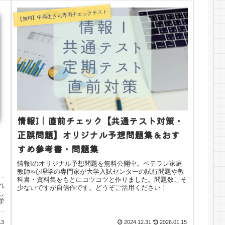
【無料】中高生さん専用チェックテスト
情報I｜直前チェック【共通テスト対策・
正誤問題】オリジナル予想問題集＆おす
すめ参考書・問題集
情報Iのオリジナル予想問題を無料公開中。ベテラン家庭
教師×心理学の専門家が大学入試センターの試行問題や教
科書・資料集をもとにコツコツと作りました。問題数こそ
れ
少ないですが自信作です。どうぞご活用ください！
し
学
情
13
2024.12.31
2026.01.15