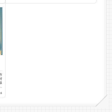
作
対
販
16