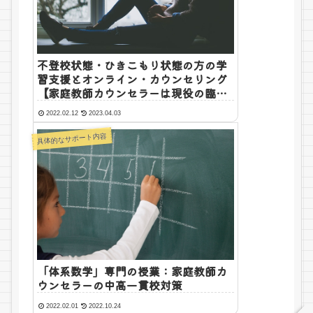
不登校状態・ひきこもり状態の方の学
習支援とオンライン・カウンセリング
【家庭教師カウンセラーは現役の臨床
心理士です】
2022.02.12
2023.04.03
具体的なサポート内容
「体系数学」専門の授業：家庭教師カ
ウンセラーの中高一貫校対策
2022.02.01
2022.10.24