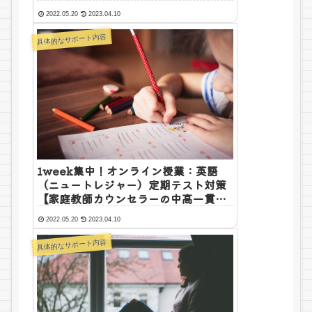
2022.05.20
2023.04.10
具体的なサポート内容
1week集中！オンライン授業：英語
（ニュートレジャー）定期テスト対策
【家庭教師カウンセラーの中高一貫校
向け短期集中講座】
2022.05.20
2023.04.10
具体的なサポート内容