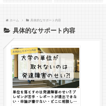
ホーム
具体的なサポート内容
具体的なサポート内容
具体的なサポート内容
単位を落とすのは発達障害のせい⁈ プ
レゼンが苦手・レポートが提出できな
い・卒論が書けない・どこに相談した
らいいかわからない…つらい悩みを抱