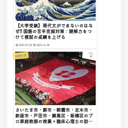
【大学受験】現代文ができないのはな
ぜ⁈ 国語の苦手克服対策：読解力をつ
けて模試の成績を上げる
2022.07.20
2023.11.28
お知らせ
さいたま市・蕨市・朝霞市・志木市・
新座市・戸田市・練馬区・板橋区のプ
ロ家庭教師の授業＋臨床心理士の訪問
カウンセリング【ご近所特別価格のご