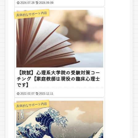
2024.07.28
2024.09.09
える大学生さんが増加している原因と
対策【勉強面と心理面のWサポート・
具体的なサポート内容
家庭教師カウンセラーの経験から】
【院試】心理系大学院の受験対策コー
チング【家庭教師は現役の臨床心理士
です】
2022.02.07
2023.12.11
具体的なサポート内容