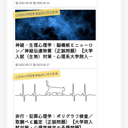
2022.06.08
2026.05.13
心理学の問題集★臨床心理士監修
神経・生理心理学：脳機能とニューロ
ン／神経伝達物質（正誤問題）【大学
入試（生物）対策・心理系大学院入試
の予想問題】
2022.06.27
2023.04.17
心理学の問題集★臨床心理士監修
非行・犯罪心理学：ポリグラフ検査／
取調べと鑑定（正誤問題）【大学院入
試対策・心理学検定の予想問題】