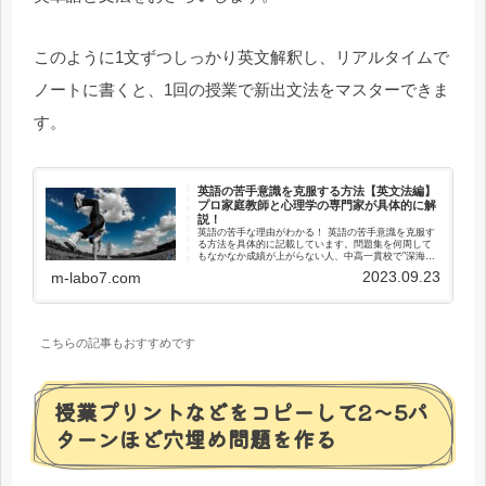
このように1文ずつしっかり英文解釈し、リアルタイムで
ノートに書くと、1回の授業で新出文法をマスターできま
す。
英語の苦手意識を克服する方法【英文法編】
プロ家庭教師と心理学の専門家が具体的に解
説！
英語の苦手な理由がわかる！ 英語の苦手意識を克服す
る方法を具体的に記載しています。問題集を何周して
もなかなか成績が上がらない人、中高一貫校で"深海
魚"になってしまった人、授業についていけない人、高
2023.09.23
m-labo7.com
校受験・大学受験で英語に自信がない人、ぜひご覧く
ださい。
こちらの記事もおすすめです
授業プリントなどをコピーして2〜5パ
ターンほど穴埋め問題を作る