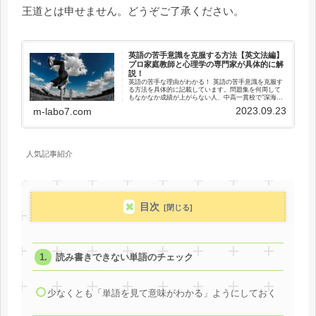
王道とは申せません。どうぞご了承ください。
英語の苦手意識を克服する方法【英文法編】
プロ家庭教師と心理学の専門家が具体的に解
説！
英語の苦手な理由がわかる！ 英語の苦手意識を克服す
る方法を具体的に記載しています。問題集を何周して
もなかなか成績が上がらない人、中高一貫校で"深海
魚"になってしまった人、授業についていけない人、高
2023.09.23
m-labo7.com
校受験・大学受験で英語に自信がない人、ぜひご覧く
ださい。
人気記事紹介
目次
読み書きできない単語のチェック
少なくとも「単語を見て意味がわかる」ようにしておく