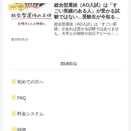
しました。塾や予備校だけでは心配な
総合型選抜（AO入試）は「す
方、思うように模試の成績が伸びない
中高一貫校
方にぜひお読み頂きたいです。
ごい実績のある人」が受かる試
験ではない…受験生が今知るべ
きリアルな情報
総合型選抜（AO入試）は「すごい実
績」があれば受かる試験ではありませ
ん。大学との相性や自己アピール・志
望理由書・面接での言動がなぜ重要な
2026.05.13
のか。合格例・ミスマッチ例をまじえ
ながら心理学的視点で読み解く記事を
作りました。
menu
初めての方へ
FAQ
料金システム
特徴