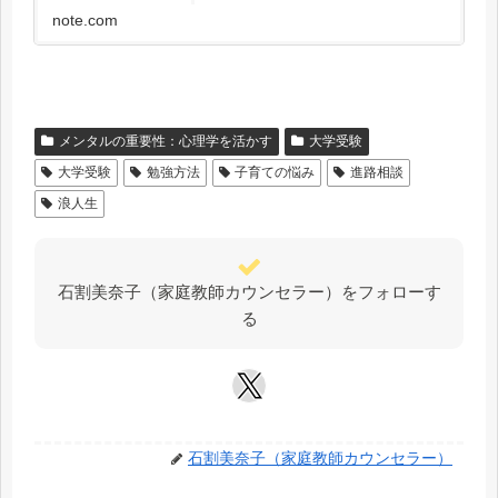
れど私は、 教育・臨床・家族文化のどの...
note.com
メンタルの重要性：心理学を活かす
大学受験
大学受験
勉強方法
子育ての悩み
進路相談
浪人生
石割美奈子（家庭教師カウンセラー）をフォローす
る
石割美奈子（家庭教師カウンセラー）