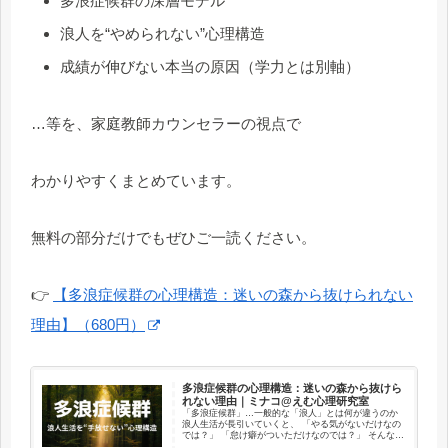
多浪症候群の深層モデル
浪人を“やめられない”心理構造
成績が伸びない本当の原因（学力とは別軸）
…等を、家庭教師カウンセラーの視点で
わかりやすくまとめています。
無料の部分だけでもぜひご一読ください。
👉
【多浪症候群の心理構造：迷いの森から抜けられない
理由】（680円）
多浪症候群の心理構造：迷いの森から抜けら
れない理由｜ミナコ@えむ心理研究室
「多浪症候群」…一般的な「浪人」とは何が違うのか
浪人生活が長引いていくと、 「やる気がないだけなの
では？」 「怠け癖がついただけなのでは？」 そんな言
葉が本人や周囲から聞こえてくることがあります。 け