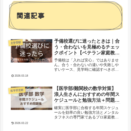
関連記事
予備校選びに迷ったときは｜合
大学受験
う・合わないを見極めるチェッ
クポイント【ベテラン家庭教
師・臨床心理士が解説】
予備校は「入れば安心」ではありませ
ん。合う・合わないの違いや失敗しや
すいケース、見学時に確認すべきポイ
ントをプロ家庭教師と臨床心理士の視
2026.03.18
点から整理します。
【医学部/難関校の数学対策】
医学部受験
浪人生さんにおすすめの年間ス
ケジュールと勉強方法＋問題集
【プロ家庭教師×臨床心理士の
確実に医学部に合格する年間スケジュ
志望校合格マニュアル】
ールを効率の良い勉強方法とメンタル
タフネスの専門家であるプロ家庭教師
×臨床心理士がお教えします。【数
2026.03.22
学】のおすすめ参考書＆問題集も記載